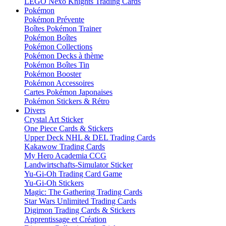
LEGO Nexo Knights Trading Cards
Pokémon
Pokémon Prévente
Boîtes Pokémon Trainer
Pokémon Boîtes
Pokémon Collections
Pokémon Decks à thème
Pokémon Boîtes Tin
Pokémon Booster
Pokémon Accessoires
Cartes Pokémon Japonaises
Pokémon Stickers & Rétro
Divers
Crystal Art Sticker
One Piece Cards & Stickers
Upper Deck NHL & DEL Trading Cards
Kakawow Trading Cards
My Hero Academia CCG
Landwirtschafts-Simulator Sticker
Yu-Gi-Oh Trading Card Game
Yu-Gi-Oh Stickers
Magic: The Gathering Trading Cards
Star Wars Unlimited Trading Cards
Digimon Trading Cards & Stickers
Apprentissage et Création