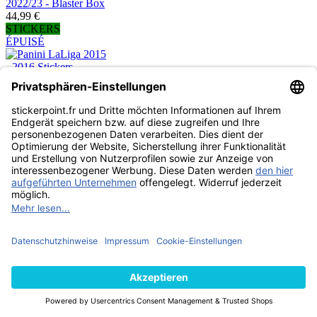
2022/23 - Blaster Box
44,99 €
STICKERS
ÉPUISÉ
Panini LaLiga 2015 -
2016 Stickers - Album
vide
4,99 €
STICKERS
ÉPUISÉ
Panini LaLiga 2016 -
2017 Stickers - Album
+ Boîte de 50
pochettes
54,99 €
STICKERS
ÉPUISÉ